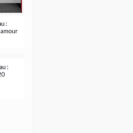
u :
lamour
u :
20