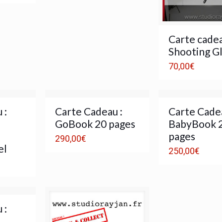
Carte cadea
Shooting G
70,00
€
 :
Carte Cadeau :
Carte Cadea
GoBook 20 pages
BabyBook 
pages
290,00
€
el
250,00
€
 :