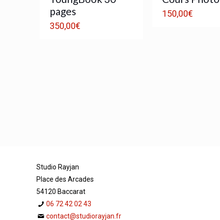
pages
150,00
€
350,00
€
Studio Rayjan
Place des Arcades
54120 Baccarat
06 72 42 02 43
contact@studiorayjan.fr