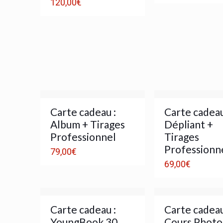
120,00
€
Carte cadeau :
Carte cadeau
Album + Tirages
Dépliant +
Professionnel
Tirages
Professionn
79,00
€
69,00
€
Carte cadeau :
Carte cadeau
YoungBook 30
Cours Photo