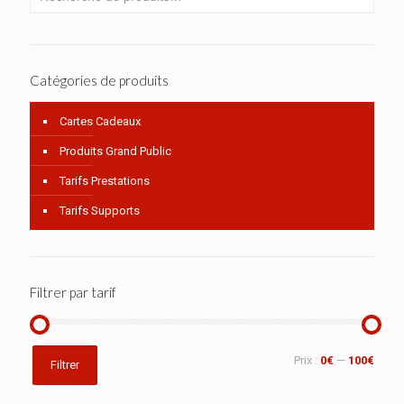
Catégories de produits
Cartes Cadeaux
Produits Grand Public
Tarifs Prestations
Tarifs Supports
Filtrer par tarif
Prix
Prix
Prix :
0€
—
100€
Filtrer
min
max