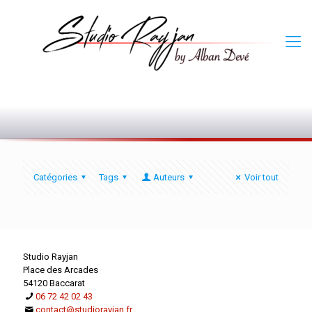
0
Catégories
Tags
Auteurs
Voir tout
Studio Rayjan
Place des Arcades
54120 Baccarat
06 72 42 02 43
contact@studiorayjan.fr