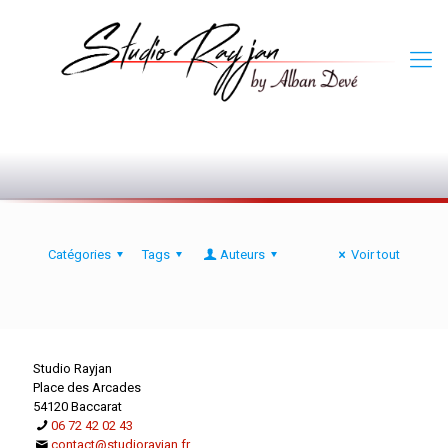
0
Catégories
Tags
Auteurs
Voir tout
Studio Rayjan
Place des Arcades
54120 Baccarat
06 72 42 02 43
contact@studiorayjan.fr