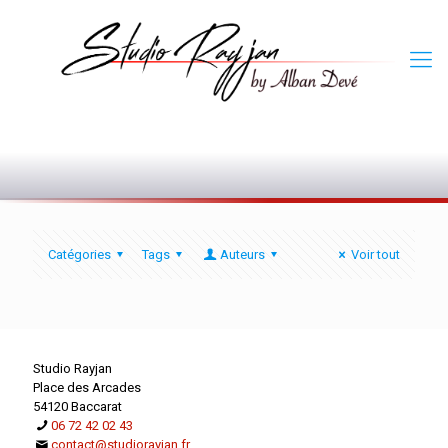
0
Catégories
Tags
Auteurs
Voir tout
Studio Rayjan
Place des Arcades
54120 Baccarat
06 72 42 02 43
contact@studiorayjan.fr