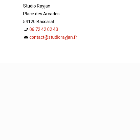
Studio Rayjan
Place des Arcades
54120 Baccarat
06 72 42 02 43
contact@studiorayjan.fr