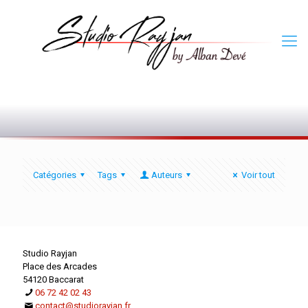
0
Catégories
Tags
Auteurs
Voir tout
Studio Rayjan
Place des Arcades
54120 Baccarat
06 72 42 02 43
contact@studiorayjan.fr