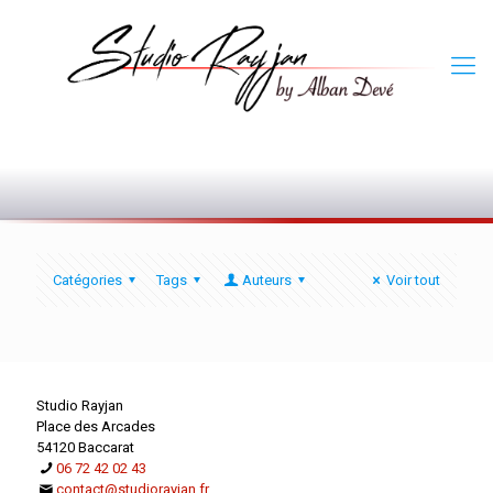
0
Catégories
Tags
Auteurs
Voir tout
Studio Rayjan
Place des Arcades
54120 Baccarat
06 72 42 02 43
contact@studiorayjan.fr