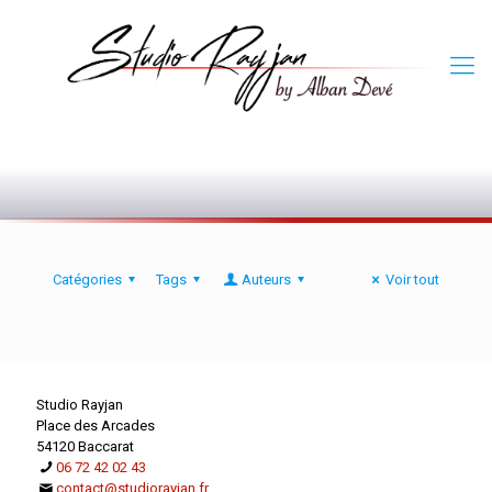
0
Catégories
Tags
Auteurs
Voir tout
Studio Rayjan
Place des Arcades
54120 Baccarat
06 72 42 02 43
contact@studiorayjan.fr