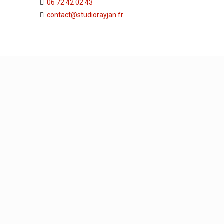
06 72 42 02 43
contact@studiorayjan.fr