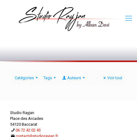
0
Catégories
Tags
Auteurs
Voir tout
Studio Rayjan
Place des Arcades
54120 Baccarat
06 72 42 02 43
contact@studiorayjan.fr