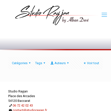
0
Catégories
Tags
Auteurs
Voir tout
Studio Rayjan
Place des Arcades
54120 Baccarat
06 72 42 02 43
contact@studiorayjan.fr