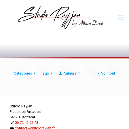
0
Catégories
Tags
Auteurs
Voir tout
Studio Rayjan
Place des Arcades
54120 Baccarat
06 72 42 02 43
contact@studiorayjan.fr