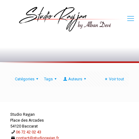
0
Catégories
Tags
Auteurs
Voir tout
Studio Rayjan
Place des Arcades
54120 Baccarat
06 72 42 02 43
contact@studiorayjan.fr