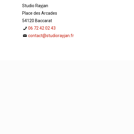
Studio Rayjan
Place des Arcades
54120 Baccarat
06 72 42 02 43
contact@studiorayjan.fr