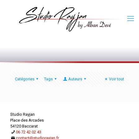
0
Catégories
Tags
Auteurs
Voir tout
Studio Rayjan
Place des Arcades
54120 Baccarat
06 72 42 02 43
contact@studiorayjan.fr