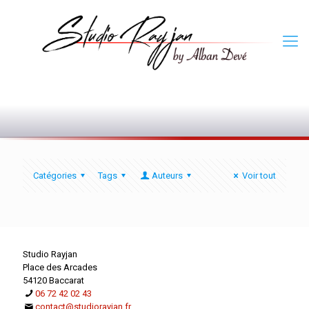
0
Catégories
Tags
Auteurs
Voir tout
Studio Rayjan
Place des Arcades
54120 Baccarat
06 72 42 02 43
contact@studiorayjan.fr