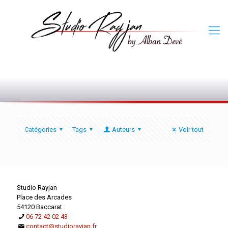
0
Catégories
Tags
Auteurs
Voir tout
Studio Rayjan
Place des Arcades
54120 Baccarat
06 72 42 02 43
contact@studiorayjan.fr