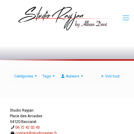
0
Catégories
Tags
Auteurs
Voir tout
Studio Rayjan
Place des Arcades
54120 Baccarat
06 72 42 02 43
contact@studiorayjan.fr