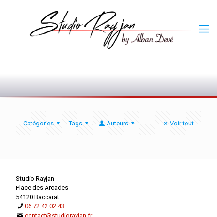
0
Catégories
Tags
Auteurs
Voir tout
Studio Rayjan
Place des Arcades
54120 Baccarat
06 72 42 02 43
contact@studiorayjan.fr