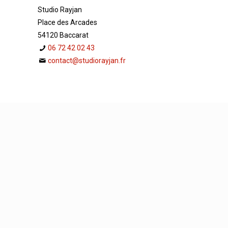
Studio Rayjan
Place des Arcades
54120 Baccarat
06 72 42 02 43
contact@studiorayjan.fr