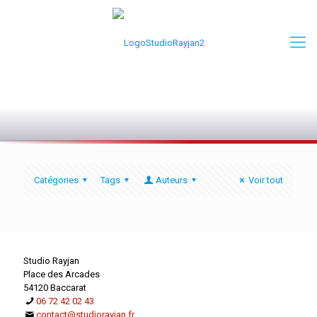
0
Catégories
Tags
Auteurs
Voir tout
Studio Rayjan
Place des Arcades
54120 Baccarat
06 72 42 02 43
contact@studiorayjan.fr