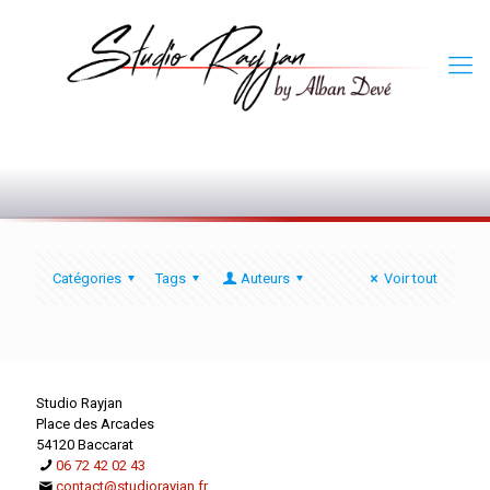
0
Catégories
Tags
Auteurs
Voir tout
Studio Rayjan
Place des Arcades
54120 Baccarat
06 72 42 02 43
contact@studiorayjan.fr