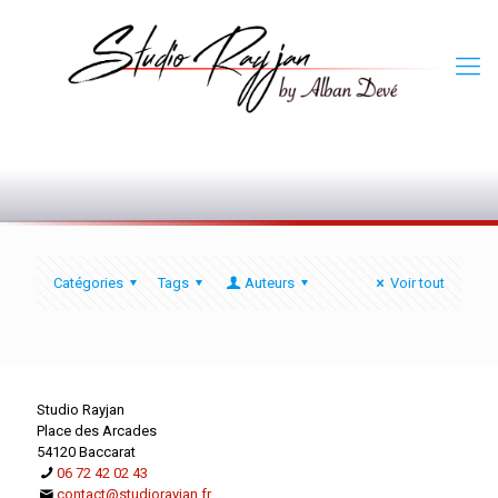
0
Catégories
Tags
Auteurs
Voir tout
Studio Rayjan
Place des Arcades
54120 Baccarat
06 72 42 02 43
contact@studiorayjan.fr