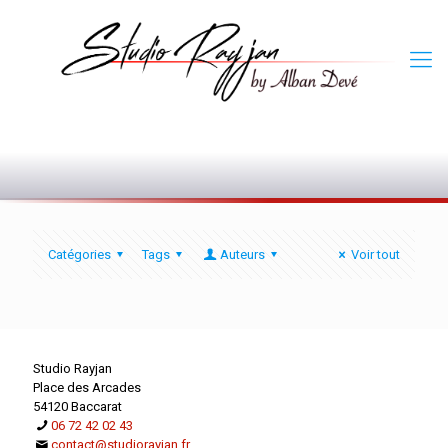
0
Catégories
Tags
Auteurs
Voir tout
Studio Rayjan
Place des Arcades
54120 Baccarat
06 72 42 02 43
contact@studiorayjan.fr