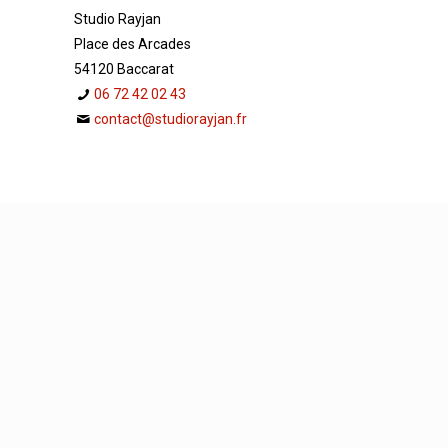
Studio Rayjan
Place des Arcades
54120 Baccarat
06 72 42 02 43
contact@studiorayjan.fr