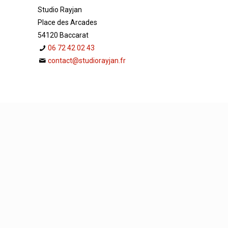
Studio Rayjan
Place des Arcades
54120 Baccarat
06 72 42 02 43
contact@studiorayjan.fr