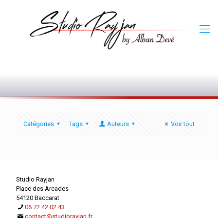
0
Catégories
Tags
Auteurs
Voir tout
Studio Rayjan
Place des Arcades
54120 Baccarat
06 72 42 02 43
contact@studiorayjan.fr