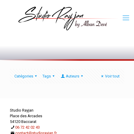
0
Catégories
Tags
Auteurs
Voir tout
Studio Rayjan
Place des Arcades
54120 Baccarat
06 72 42 02 43
contact@studiorayjan.fr