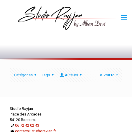
0
Catégories
Tags
Auteurs
Voir tout
Studio Rayjan
Place des Arcades
54120 Baccarat
06 72 42 02 43
contact@studiorayjan.fr