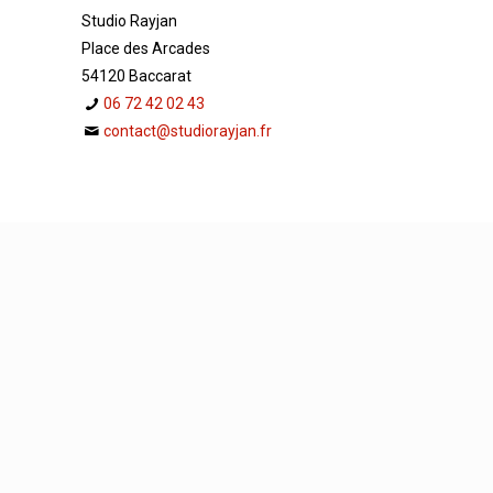
Studio Rayjan
Place des Arcades
54120 Baccarat
06 72 42 02 43
contact@studiorayjan.fr