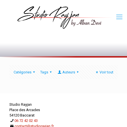
0
Catégories
Tags
Auteurs
Voir tout
Studio Rayjan
Place des Arcades
54120 Baccarat
06 72 42 02 43
contact@studiorayjan.fr