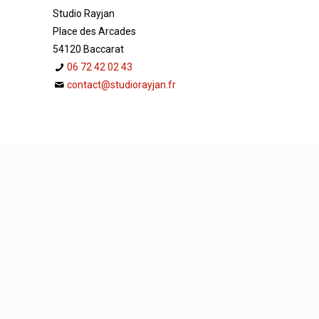
Studio Rayjan
Place des Arcades
54120 Baccarat
06 72 42 02 43
contact@studiorayjan.fr